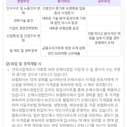
전망요인
증가요인
감소요인
인구구조 및 노동인구 변
고령인구 증가로 요양병원 입원
화
등의 사정증가
새로운 기술 분야 등장으로 기존
과학기술 발전
에 없던 리스크 등장
기업의 경영전략변화
새로운 보험상품 등장
전문적이고 분석적인 역
산업특성 및 산업구조 변
량을 갖추지 못할 경우
화
경쟁에서 도태
금융소비자보호 위한 규제 강화
법·제도 및 정부정책
연간 600여명 신규배출
⑵ 취업 및 경력개발 시
전국사업체조사 자료로 보면 손해사정업 사업체 수 및 종사자 수는 꾸준
히 증가한 것으로 나타나고 있습니다.
보험회사는 대개 공채를 실시하는데 손해사정사 자격증 취득자에게 가
산점을 부여하고 있어 자격증을 취득하면 취업 시 매우 유리합니다.
또한 손해사정법인은 온라인 취업사이트를 통해 손해사정사를 채용하고
있습니다. 손해사정법인이나 보험회사에서 업무 경력을 쌓은 후 자격을
취득하여 손해사정사 보조인으로 활동하다가 손해사정사 자격증을 취득
하여 자동차보험,화재보험, 생명보험, 해상보험 등 각종 보험회사와 손
해사정법인체에 취업하거나 개인사무소를 운영하는 경도 있습니다. 보
험회사에서도 일반 법인체나 개인사무소에 사건을 의뢰하는 경우가 많
아 자격증을 취득하면 보험회사에 입사하는 데 매우 유리할 수 밖에 없
습니다. 한편 개업을 하는 경우 작업량이나 은퇴시기를 자신이 결정할