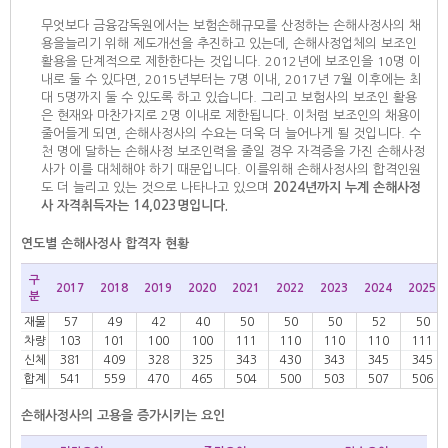
무엇보다 금융감독원에서는 보험손해규모를 산정하는 손해사정사의 채
용을늘리기 위해 제도개선을 추진하고 있는데, 손해사정업체의 보조인
활용을 단계적으로 제한한다는 것입니다. 2012년에 보조인을 10명 이
내로 둘 수 있다면, 2015년부터는 7명 이내, 2017년 7월 이후에는 최
대 5명까지 둘 수 있도록 하고 있습니다. 그리고 보험사의 보조인 활용
은 현재와 마찬가지로 2명 이내로 제한됩니다. 이처럼 보조인의 채용이
줄어들게 되면, 손해사정사의 수요는 더욱 더 늘어나게 될 것입니다. 수
천 명에 달하는 손해사정 보조인력을 줄일 경우 자격증을 가진 손해사정
사가 이를 대체해야 하기 때문입니다. 이를위해 손해사정사의 합격인원
도 더 늘리고 있는 것으로 나타나고 있으며
2024년까지 누계 손해사정
사 자격취득자는 14,023명입니다.
연도별 손해사정사 합격자 현황
구
2017
2018
2019
2020
2021
2022
2023
2024
2025
분
재물
57
49
42
40
50
50
50
52
50
차량
103
101
100
100
111
110
110
110
111
신체
381
409
328
325
343
430
343
345
345
합계
541
559
470
465
504
500
503
507
506
손해사정사의 고용을 증가시키는 요인