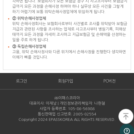
각하면 됩니다. 보험회사가 모든 보험금 청구 시 사고조사부터 보험금지
급까지 모든 과정을 손해사정 하여야 하나 실무상 모든 사건을 그렇게
하기 어렵기에 보통 위탁손해사정업체에 위임하게 됩니다.
② 위탁손해사정업체
위탁 손해사정회사는 보험회사로부터 사건별로 조사를 위탁받아 보험금
지급과 관련된 사항을 조사하는 업체로 사고조사부터 병원기록, 피해상
태까지 모든 과정을 자세히 조사하고 지급보험금 및 손해액을 산정하는
일을 주로 하게 됩니다.
③ 독립손해사정업체
고용, 위탁 손해사정사와 다른 위치에서 손해사정을 진행한다 생각하면
이해가 빠를 것입니다.
로그인
회원가입
PC버전
㈜이패스코리아
대표이사: 이재남 | 개인정보관리책임자: 나현철
사업자 등록번호: 105-86-
56986
통신판매업 신고번호: 2005-
02554
Copyright 2024 EPASSKOREA ALL RIGHTS RESERVED.