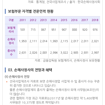
자료 : 통계청, 전국사업체조사 / 출처 : 한국손해사정사회
보험부문 자격별 전문인력 현황
구분
2011
2012
2013
2014
2015
2016
2017
2018
보험계
581
715
867
951
907
888
920
976
리사
손해사
1,950
2,111
2,014
1,993
2,115
2,017
2,011
2,021
정사
종사자
2,631
2,826
2,881
2,994
3,022
2,905
2,931
2,997
수
자료 : 금융감독원 보험계리사, 손해사정사 보유현황
03. 손해사정사의 전망과 혜택
⑴ 손해사정사 전망
전국사업체조사 자료로 보면 손해사정업 사업체 수 및 종사자 수는 꾸준
히 증가한 것으로 나타나고 있습니다.
물론 손해사정업체의 종사자 중에는 손해사정사 외에 사무원(보조인)이
더 많습니다.
관련 협회의 가장 최근 자료로는2017년 말 손해사정인 약 5,400명에
사무원은 10,375명 정도로 파악됩니다.