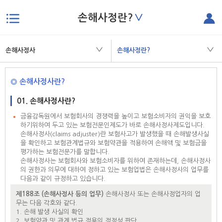
∨
손해사정란?
본문으로 바로가기
손해사정사
손해사정란?
◎ 손해사정사란?
01. 손해사정사란?
금융감독원에서 보험회사의 경쟁력을 높이고 보험소비자의 권익을 보호
하기위하여 두고 있는 보험전문인제도가 바로 손해사정사제도입니다.
손해사정사(claims adjuster)란 보험사고가 발생했을 때 손해발생사실
을 확인하고 보험관계법규와 보험약관을 적용하여 손해액 및 보험금을
평가하는 보험전문가를 말합니다.
손해사정사는 보험회사와 보험소비자를 위하여 존재하는데, 손해사정사
의 권한과 의무에 대하여 정하고 있는 보험업법은 손해사정사의 업무를
다음과 같이 규정하고 있습니다.
제188조 (손해사정사 등의 업무)
손해사정사 또는 손해사정업자의 업
무는 다음 각호와 같다.
1. 손해 발생 사실의 확인
2. 보험약관 및 관계 법규 적용의 적정성 판단