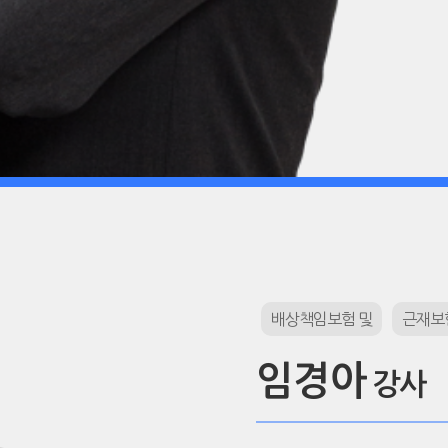
배상책임보험 및
근재보
임경아
강사