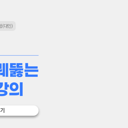
(대인)
꿰뚫는
강의
보기