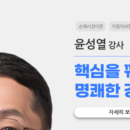
손해사정이론
자동차보험
윤성열
강사
핵심을 
명쾌한 
자세히 