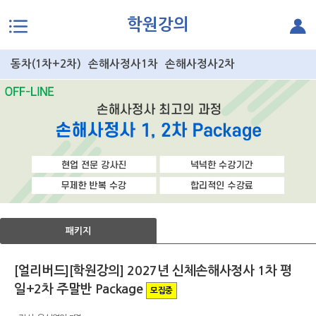
학원강의
본문으로 바로가기
동차(1차+2차)
손해사정사1차
손해사정사2차
패키지
[얼리버드][학원강의] 2027년 신체손해사정사 1차 평
일+2차 주말반 Package
모집중